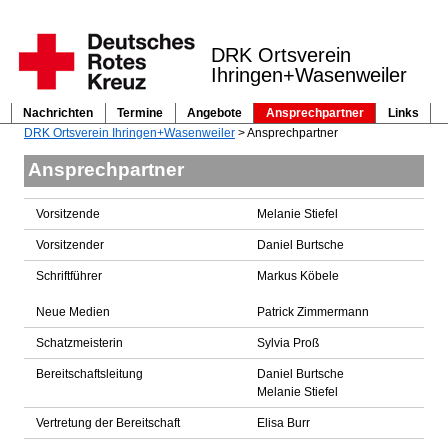
DRK Ortsverein
Ihringen+Wasenweiler
Nachrichten
Termine
Angebote
Ansprechpartner
Links
Navigation
DRK Ortsverein Ihringen+Wasenweiler
Ansprechpartner
überspringen
Ansprechpartner
Vorsitzende
Melanie Stiefel
Vorsitzender
Daniel Burtsche
Schriftführer
Markus Köbele
Neue Medien
Patrick Zimmermann
Schatzmeisterin
Sylvia Proß
Bereitschaftsleitung
Daniel Burtsche
Melanie Stiefel
Vertretung der Bereitschaft
Elisa Burr