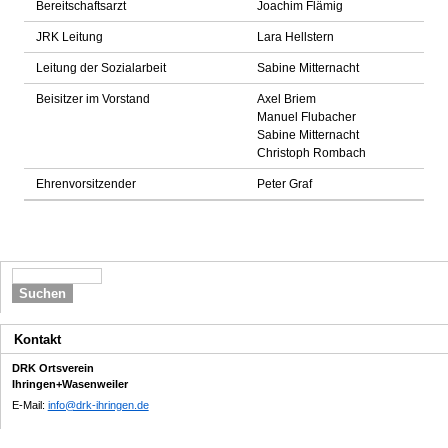
Bereitschaftsarzt
Joachim Flämig
JRK Leitung
Lara Hellstern
Leitung der Sozialarbeit
Sabine Mitternacht
Beisitzer im Vorstand
Axel Briem
Manuel Flubacher
Sabine Mitternacht
Christoph Rombach
Ehrenvorsitzender
Peter Graf
Suchen
Kontakt
DRK Ortsverein
Ihringen+Wasenweiler
E-Mail:
info@drk-ihringen.de