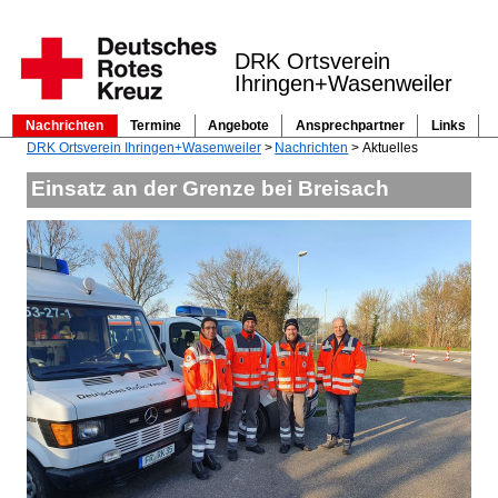
DRK Ortsverein
Ihringen+Wasenweiler
Nachrichten
Termine
Angebote
Ansprechpartner
Links
Navigation
DRK Ortsverein Ihringen+Wasenweiler
Nachrichten
Aktuelles
überspringen
Einsatz an der Grenze bei Breisach