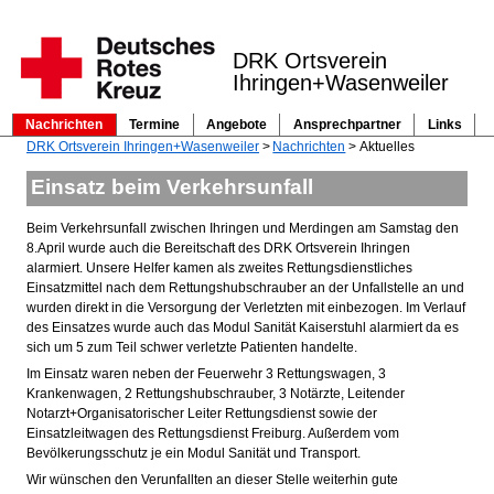
DRK Ortsverein
Ihringen+Wasenweiler
Nachrichten
Termine
Angebote
Ansprechpartner
Links
Navigation
DRK Ortsverein Ihringen+Wasenweiler
Nachrichten
Aktuelles
überspringen
Einsatz beim Verkehrsunfall
Beim Verkehrsunfall zwischen Ihringen und Merdingen am Samstag den
8.April wurde auch die Bereitschaft des DRK Ortsverein Ihringen
alarmiert. Unsere Helfer kamen als zweites Rettungsdienstliches
Einsatzmittel nach dem Rettungshubschrauber an der Unfallstelle an und
wurden direkt in die Versorgung der Verletzten mit einbezogen. Im Verlauf
des Einsatzes wurde auch das Modul Sanität Kaiserstuhl alarmiert da es
sich um 5 zum Teil schwer verletzte Patienten handelte.
Im Einsatz waren neben der Feuerwehr 3 Rettungswagen, 3
Krankenwagen, 2 Rettungshubschrauber, 3 Notärzte, Leitender
Notarzt+Organisatorischer Leiter Rettungsdienst sowie der
Einsatzleitwagen des Rettungsdienst Freiburg. Außerdem vom
Bevölkerungsschutz je ein Modul Sanität und Transport.
Wir wünschen den Verunfallten an dieser Stelle weiterhin gute